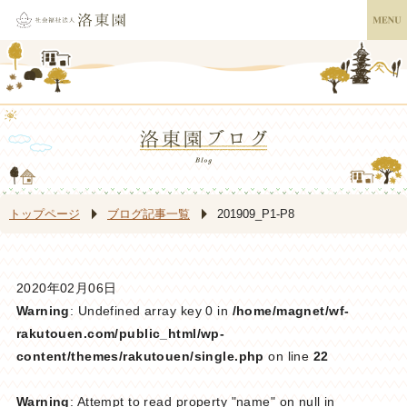
トップページ
ブログ記事一覧
201909_P1-P8
2020年02月06日
Warning
: Undefined array key 0 in
/home/magnet/wf-
rakutouen.com/public_html/wp-
content/themes/rakutouen/single.php
on line
22
Warning
: Attempt to read property "name" on null in