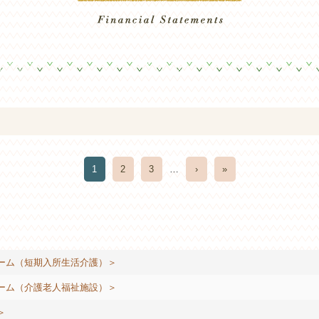
1
2
3
…
›
»
ーム（短期入所生活介護）＞
ーム（介護老人福祉施設）＞
＞