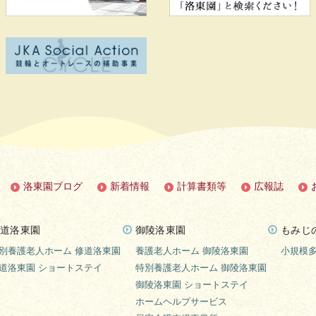
洛東園ブログ
新着情報
計算書類等
広報誌
道洛東園
御陵洛東園
もみじ
別養護老人ホーム 修道洛東園
養護老人ホーム 御陵洛東園
小規模
道洛東園 ショートステイ
特別養護老人ホーム 御陵洛東園
御陵洛東園 ショートステイ
ホームヘルプサービス