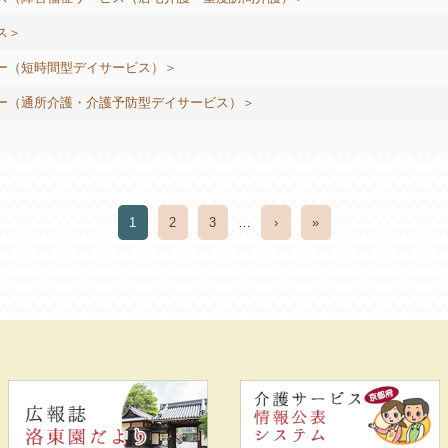
ス＞
ー（短時間型デイサービス）＞
ー（通所介護・介護予防型デイサービス）＞
1
2
3
…
›
»