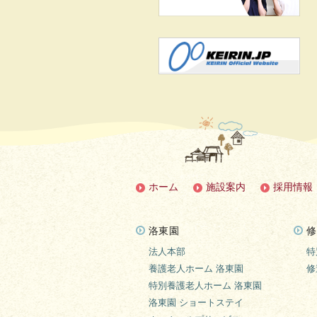
ホーム
施設案内
採用情報
洛東園
修
法人本部
特
養護老人ホーム 洛東園
修
特別養護老人ホーム 洛東園
洛東園 ショートステイ