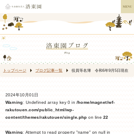
トップページ
ブログ記事一覧
役員等名簿 令和6年9月5日現在
2024年10月01日
Warning
: Undefined array key 0 in
/home/magnet/wf-
rakutouen.com/public_html/wp-
content/themes/rakutouen/single.php
on line
22
Warning
: Attempt to read property "name" on null in