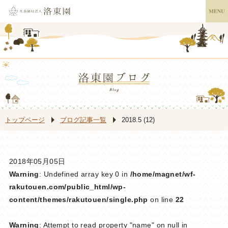
トップページ
ブログ記事一覧
2018.5 (12)
2018年05月05日
Warning
: Undefined array key 0 in
/home/magnet/wf-
rakutouen.com/public_html/wp-
content/themes/rakutouen/single.php
on line
22
Warning
: Attempt to read property "name" on null in