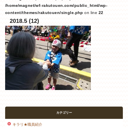
/home/magnet/wf-rakutouen.com/public_html/wp-
content/themes/rakutouen/single.php
on line
22
2018.5 (12)
カテゴリー
キラリ★職員紹介