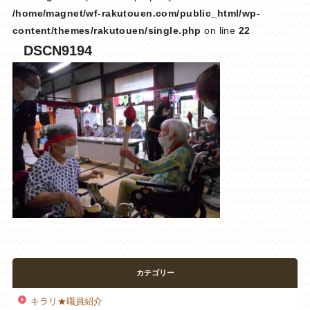
/home/magnet/wf-rakutouen.com/public_html/wp-
content/themes/rakutouen/single.php
on line
22
DSCN9194
カテゴリー
キラリ★職員紹介