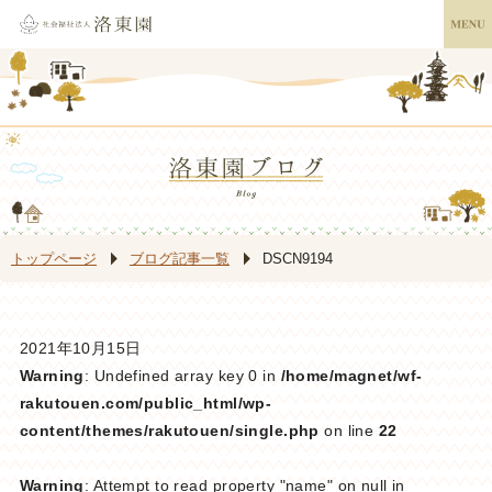
トップページ
ブログ記事一覧
DSCN9194
2021年10月15日
Warning
: Undefined array key 0 in
/home/magnet/wf-
rakutouen.com/public_html/wp-
content/themes/rakutouen/single.php
on line
22
Warning
: Attempt to read property "name" on null in