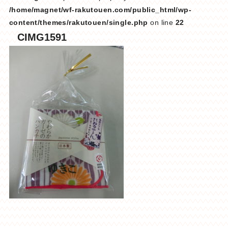
/home/magnet/wf-rakutouen.com/public_html/wp-
content/themes/rakutouen/single.php
on line
22
CIMG1591