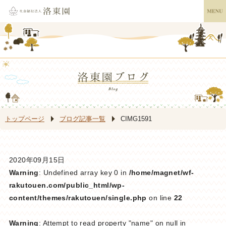
トップページ
ブログ記事一覧
CIMG1591
2020年09月15日
Warning
: Undefined array key 0 in
/home/magnet/wf-
rakutouen.com/public_html/wp-
content/themes/rakutouen/single.php
on line
22
Warning
: Attempt to read property "name" on null in