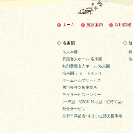
ホーム
施設案内
採用情報
洛東園
修
法人本部
特
養護老人ホーム 洛東園
修
特別養護老人ホーム 洛東園
洛東園 ショートステイ
ホームヘルプサービス
居宅介護支援事業所
デイサービスセンター
(一般型・認知症対応型・短時間型)
配食サービス
京都市高齢者･すまい生活支援事業