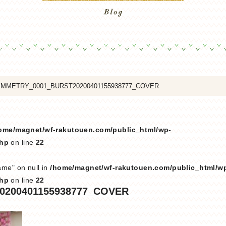
MMETRY_0001_BURST20200401155938777_COVER
ome/magnet/wf-rakutouen.com/public_html/wp-
php
on line
22
ame" on null in
/home/magnet/wf-rakutouen.com/public_html/w
php
on line
22
200401155938777_COVER