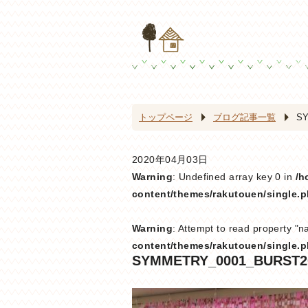
トップページ
ブログ記事一覧
SY
2020年04月03日
Warning
: Undefined array key 0 in
/h
content/themes/rakutouen/single.
Warning
: Attempt to read property "n
content/themes/rakutouen/single.
SYMMETRY_0001_BURST20