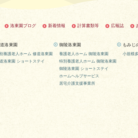
洛東園ブログ
新着情報
計算書類等
広報誌
道洛東園
御陵洛東園
もみじ
別養護老人ホーム 修道洛東園
養護老人ホーム 御陵洛東園
小規模
道洛東園 ショートステイ
特別養護老人ホーム 御陵洛東園
御陵洛東園 ショートステイ
ホームヘルプサービス
居宅介護支援事業所