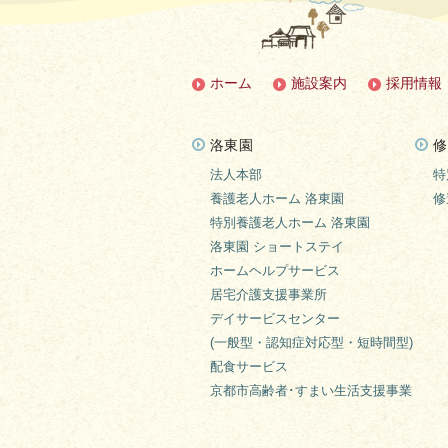
ホーム
施設案内
採用情報
洛東園
修
法人本部
特
養護老人ホーム 洛東園
修
特別養護老人ホーム 洛東園
洛東園 ショートステイ
ホームヘルプサービス
居宅介護支援事業所
デイサービスセンター
(一般型・認知症対応型・短時間型)
配食サービス
京都市高齢者･すまい生活支援事業