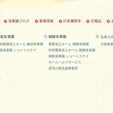
洛東園ブログ
新着情報
計算書類等
広報誌
道洛東園
御陵洛東園
もみじ
別養護老人ホーム 修道洛東園
養護老人ホーム 御陵洛東園
小規模
道洛東園 ショートステイ
特別養護老人ホーム 御陵洛東園
御陵洛東園 ショートステイ
ホームヘルプサービス
居宅介護支援事業所