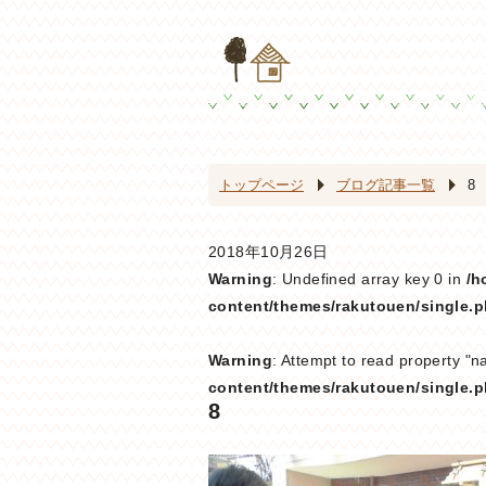
トップページ
ブログ記事一覧
8
2018年10月26日
Warning
: Undefined array key 0 in
/h
content/themes/rakutouen/single.
Warning
: Attempt to read property "n
content/themes/rakutouen/single.
8