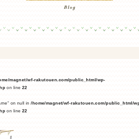
ome/magnet/wf-rakutouen.com/public_html/wp-
php
on line
22
ame" on null in
/home/magnet/wf-rakutouen.com/public_html/w
php
on line
22