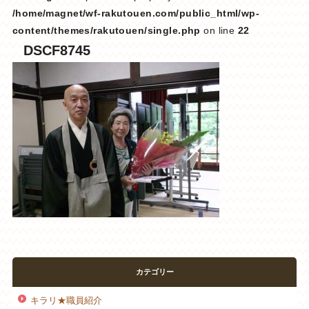
/home/magnet/wf-rakutouen.com/public_html/wp-
content/themes/rakutouen/single.php
on line
22
DSCF8745
カテゴリー
キラリ★職員紹介