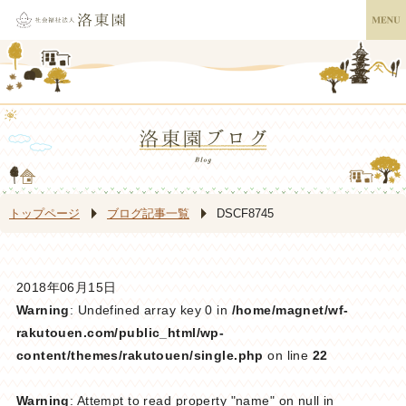
トップページ
ブログ記事一覧
DSCF8745
2018年06月15日
Warning
: Undefined array key 0 in
/home/magnet/wf-
rakutouen.com/public_html/wp-
content/themes/rakutouen/single.php
on line
22
Warning
: Attempt to read property "name" on null in