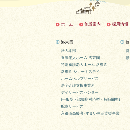
ホーム
施設案内
採用情報
洛東園
修
法人本部
特
養護老人ホーム 洛東園
修
特別養護老人ホーム 洛東園
洛東園 ショートステイ
ホームヘルプサービス
居宅介護支援事業所
デイサービスセンター
(一般型・認知症対応型・短時間型)
配食サービス
京都市高齢者･すまい生活支援事業