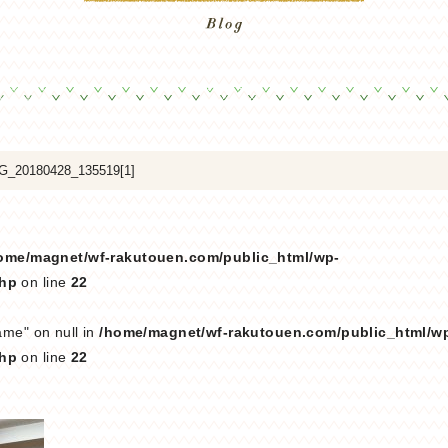
G_20180428_135519[1]
ome/magnet/wf-rakutouen.com/public_html/wp-
php
on line
22
ame" on null in
/home/magnet/wf-rakutouen.com/public_html/w
php
on line
22