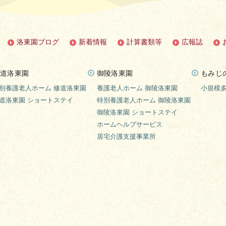
洛東園ブログ
新着情報
計算書類等
広報誌
道洛東園
御陵洛東園
もみじ
別養護老人ホーム 修道洛東園
養護老人ホーム 御陵洛東園
小規模
道洛東園 ショートステイ
特別養護老人ホーム 御陵洛東園
御陵洛東園 ショートステイ
ホームヘルプサービス
居宅介護支援事業所