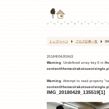
トップページ
ブログ記事一覧
IM
2018年06月06日
Warning
: Undefined array key 0 in
/h
content/themes/rakutouen/single.
Warning
: Attempt to read property "n
content/themes/rakutouen/single.
IMG_20180428_135519[1]