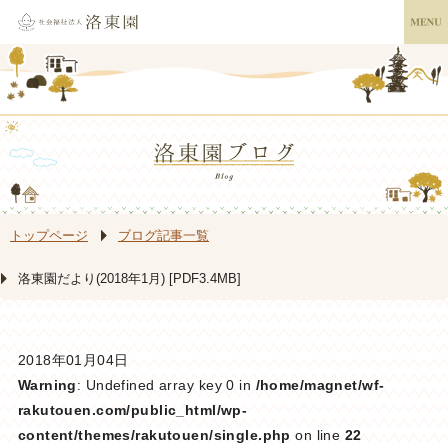
トップページ
ブログ記事一覧
洛東園だより(2018年1月) [PDF3.4MB]
2018年01月04日
Warning
: Undefined array key 0 in
/home/magnet/wf-
rakutouen.com/public_html/wp-
content/themes/rakutouen/single.php
on line
22