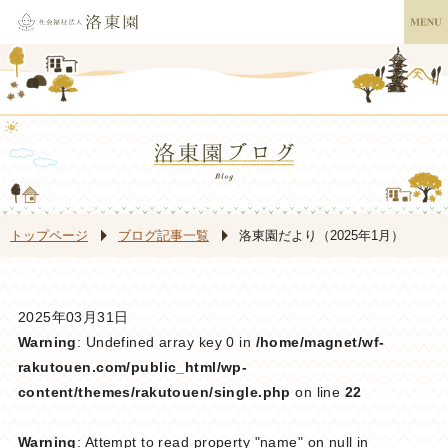
トップページ
ブログ記事一覧
洛東園だより（2025年1月）
2025年03月31日
Warning
: Undefined array key 0 in
/home/magnet/wf-
rakutouen.com/public_html/wp-
content/themes/rakutouen/single.php
on line
22
Warning
: Attempt to read property "name" on null in