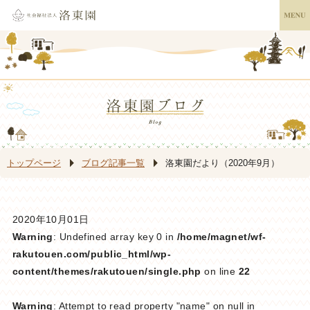
トップページ
ブログ記事一覧
洛東園だより（2020年9月）
2020年10月01日
Warning
: Undefined array key 0 in
/home/magnet/wf-
rakutouen.com/public_html/wp-
content/themes/rakutouen/single.php
on line
22
Warning
: Attempt to read property "name" on null in