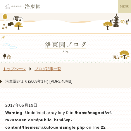
トップページ
ブログ記事一覧
洛東園だより(2009年1月) [PDF3.48MB]
2017年05月19日
Warning
: Undefined array key 0 in
/home/magnet/wf-
rakutouen.com/public_html/wp-
content/themes/rakutouen/single.php
on line
22