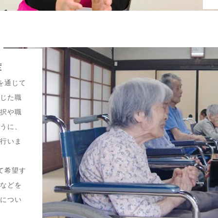
度
を通じて
応じた職
選択や職
ように、
を行いま
て希望す
種などを
ンについ