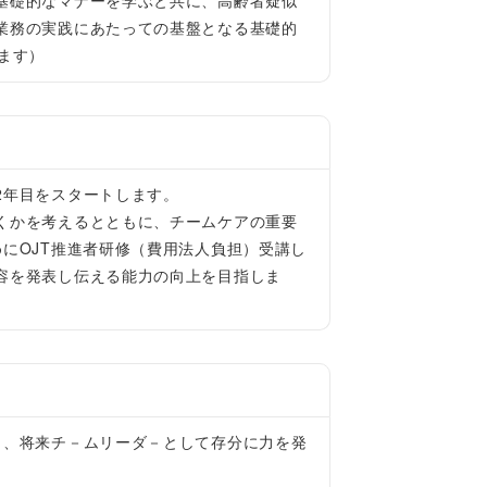
基礎的なマナーを学ぶと共に、高齢者疑似
業務の実践にあたっての基盤となる基礎的
ます）
2年目をスタートします。
くかを考えるとともに、チームケアの重要
にOJT推進者研修（費用法人負担）受講し
容を発表し伝える能力の向上を目指しま
し、将来チ－ムリーダ－として存分に力を発