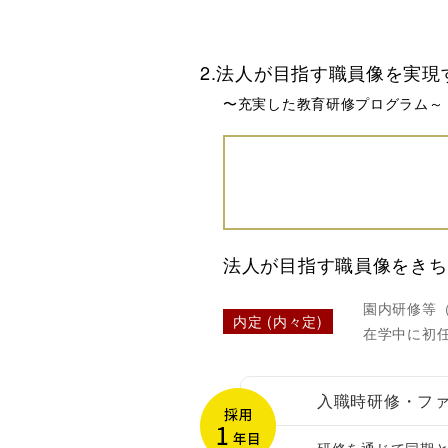
2.法人が目指す職員像を実現
〜
充実した教育研修プログラム～
法人が目指す職員像をきち
園内研修等（
内定 (内々定)
在学中に初
入職時研修・フ