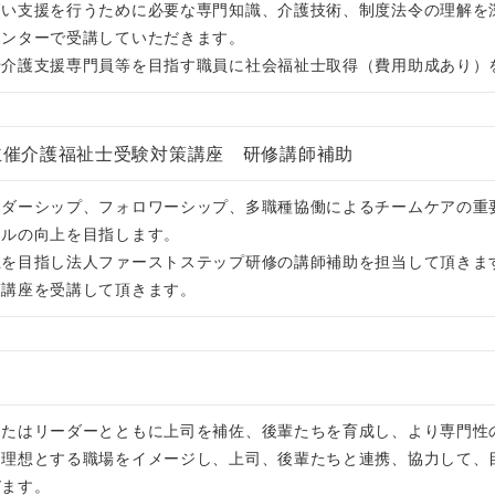
高い支援を行うために必要な専門知識、介護技術、制度法令の理解を
センターで受講していただきます。
や介護支援専門員等を目指す職員に社会福祉士取得（費用助成あり）
主催介護福祉士受験対策講座 研修講師補助
ーダーシップ、フォロワーシップ、多職種協働によるチームケアの重
キルの向上を目指します。
上を目指し法人ファーストステップ研修の講師補助を担当して頂きま
策講座を受講して頂きます。
またはリーダーとともに上司を補佐、後輩たちを育成し、より専門性
、理想とする職場をイメージし、上司、後輩たちと連携、協力して、
びます。