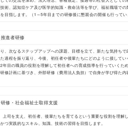
としての交流を深め、法人理念、各種規定、接遇等の社会人としての
護技術、認知症ケア及び医学的知識・救命法等を学び、福祉職場での
を目指します。（1～5年目までの研修後に懇親会の開催も行ってい
Ｔ推進者研修
帰り、次なるステップアップへの課題、目標を立て、新たな気持ちで
きた過程を振り返り、今後、初任者や後輩たちにどのように接してい
2年目の職員の役割を理解して初任者への育成指導を行っていくため
、研修計画に基づき、外部研修（費用法人負担）で自身が学び得た内
者研修・社会福祉士取得支援
て、上司を支え、初任者、後輩たちを育てるという重要な役割を理解
的かつ実践的なスキル、知識、技術の習得を目指します。